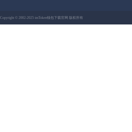
Copyright © 2002-2025 imToken钱包下载官网 版权所有
网站地图:
XML 地图
|
sitemap 地图
备案号：鲁ICP备13019517号-6