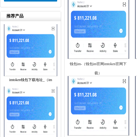
推荐产品
钱包im-（钱包im官网imtoken官网下
载）
imtoken钱包下载地址_（im